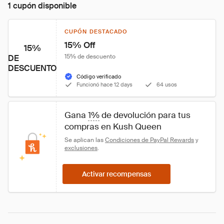
1 cupón disponible
CUPÓN DESTACADO
15% Off
15%
15% de descuento
DE
DESCUENTO
Código verificado
Funcionó hace 12 days
64 usos
Gana 
1%
 de devolución para tus 
compras en Kush Queen
Se aplican las 
Condiciones de PayPal Rewards
 y 
exclusiones
.
Activar recompensas