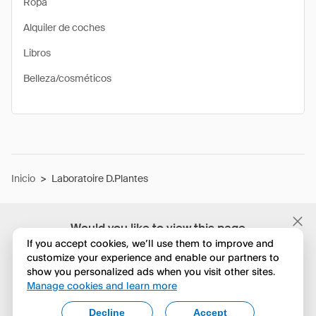
Ropa
Alquiler de coches
Libros
Belleza/cosméticos
Inicio
>
Laboratoire D.Plantes
Would you like to view this page
in English?
If you accept cookies, we’ll use them to improve and
customize your experience and enable our partners to
show you personalized ads when you visit other sites.
No, seguir navegando
Manage cookies and learn more
Yes, change to English
Decline
Accept