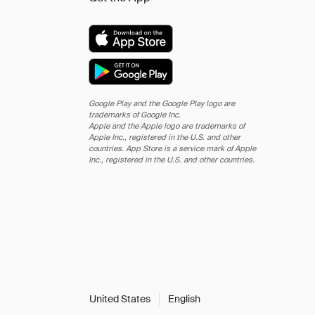
Google Play and the Google Play logo are
trademarks of Google Inc.
Apple and the Apple logo are trademarks of
Apple Inc., registered in the U.S. and other
countries. App Store is a service mark of Apple
Inc., registered in the U.S. and other countries.
United States
English