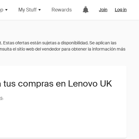
op
My Stuff
Rewards
Join
Log in
a tus compras en Lenovo UK
es
.