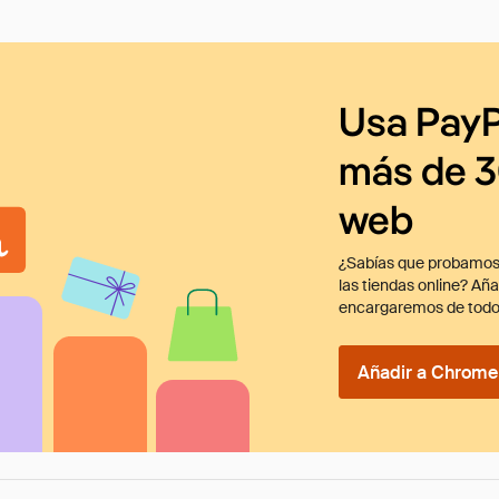
Usa PayP
más de 3
web
¿Sabías que probamos
las tiendas online? Añ
encargaremos de todo
Añadir a Chrome 