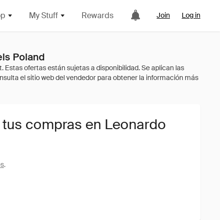
op
My Stuff
Rewards
Join
Log in
els Poland
 tus compras en Leonardo
es
.