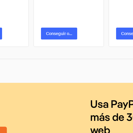
ta
Conseguir oferta
Conse
Usa PayP
más de 3
web