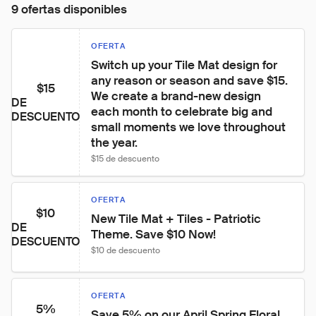
9 ofertas disponibles
OFERTA
Switch up your Tile Mat design for 
any reason or season and save $15. 
$15
We create a brand-new design 
DE
each month to celebrate big and 
DESCUENTO
small moments we love throughout 
the year.
$15 de descuento
OFERTA
$10
New Tile Mat + Tiles - Patriotic 
DE
Theme. Save $10 Now!
DESCUENTO
$10 de descuento
OFERTA
5%
Save 5% on our April Spring Floral 