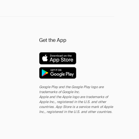
Get the App
Google Play and the Google Play logo are
trademarks of Google Inc.
Apple and the Apple logo are trademarks of
Apple Inc., registered in the U.S. and other
countries. App Store is a service mark of Apple
Inc., registered in the U.S. and other countries.