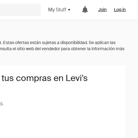
My Stuff
Join
Log in
 tus compras en Levi's
es
.