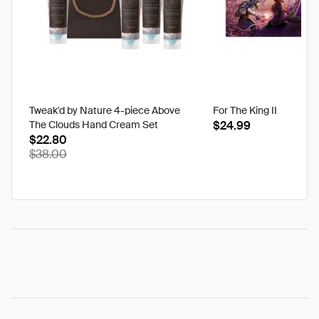
Tweak'd by Nature 4-piece Above
For The King II
The Clouds Hand Cream Set
$24.99
$22.80
$38.00