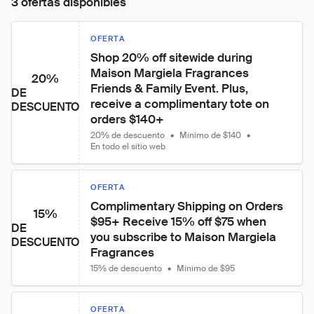
3 ofertas disponibles
OFERTA
Shop 20% off sitewide during 
Maison Margiela Fragrances 
20%
Friends & Family Event. Plus, 
DE
receive a complimentary tote on 
DESCUENTO
orders $140+
20% de descuento
•
Mínimo de $140
•
En todo el sitio web
OFERTA
Complimentary Shipping on Orders 
15%
$95+ Receive 15% off $75 when 
DE
you subscribe to Maison Margiela 
DESCUENTO
Fragrances
15% de descuento
•
Mínimo de $95
OFERTA