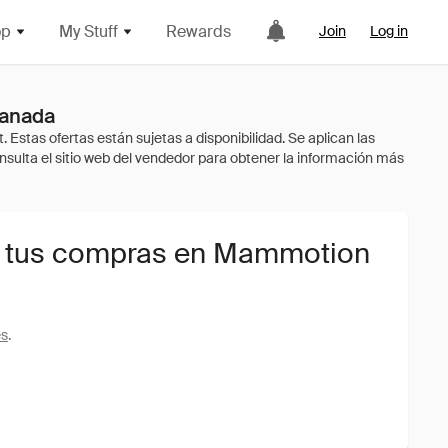
op
My Stuff
Rewards
Join
Log in
Canada
a tus compras en Mammotion
es
.