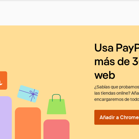
Usa PayP
más de 3
web
¿Sabías que probamos
las tiendas online? Añ
encargaremos de todo
Añadir a Chrome 