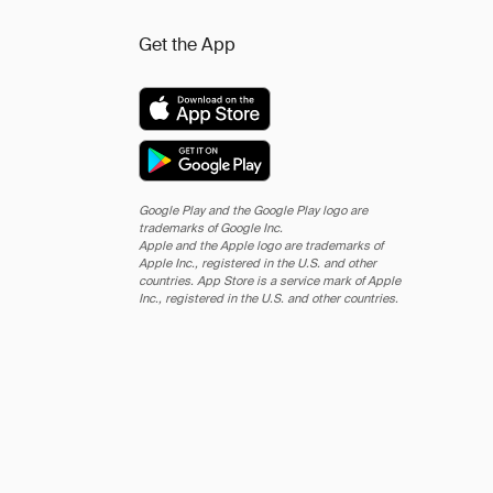
Get the App
Google Play and the Google Play logo are
trademarks of Google Inc.
Apple and the Apple logo are trademarks of
Apple Inc., registered in the U.S. and other
countries. App Store is a service mark of Apple
Inc., registered in the U.S. and other countries.