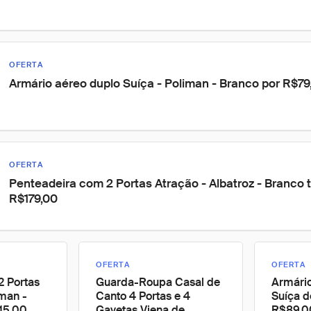
OFERTA
Armário aéreo duplo Suíça - Poliman - Branco por R$79
OFERTA
Penteadeira com 2 Portas Atração - Albatroz - Branco t
R$179,00
OFERTA
OFERTA
2 Portas
Guarda-Roupa Casal de
Armário
iman -
Canto 4 Portas e 4
Suíça d
15,00
Gavetas Viena de
R$89,0