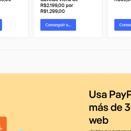
R$2.199,00 por
R$1.299,00
ta
Conseguir oferta
Conse
Usa PayP
más de 3
web