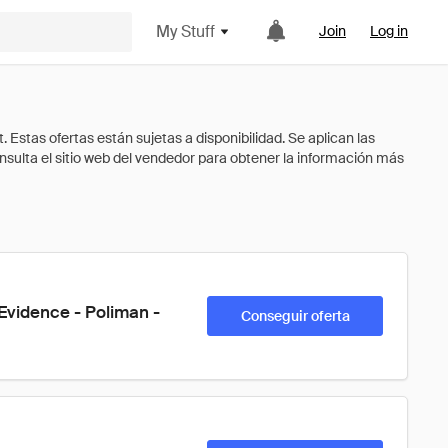
My Stuff
Join
Log in
vidence - Poliman - 
Conseguir oferta