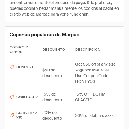
encontremos durante el proceso de pago. Si lo prefieres,
puedes copiar y pegar manualmente los códigos al pagar en
el sitio web de Marpac para ver si funcionan.
Cupones populares de Marpac
CÓDIGO DE
DESCUENTO
DESCRIPCIÓN
CUPÓN
Get $50 off of any size
HONEY50
$50 de
Yogabed Mattress.
descuento
Use Coupon Code:
HONEY50
15% de
15% OFF DOHM
CWALLACE13
descuento
CLASSIC
20% de
F4ZDVTHZV
20% off dohm classic
XF2
descuento