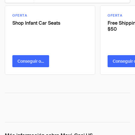
OFERTA
OFERTA
Shop Infant Car Seats
Free Shippi
$50
Conseguir oferta
Conseguir 