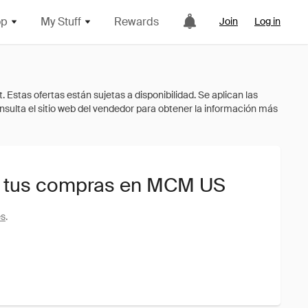
op
My Stuff
Rewards
Join
Log in
a tus compras en MCM US
es
.