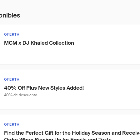
onibles
OFERTA
MCM x DJ Khaled Collection
OFERTA
40% Off Plus New Styles Added!
40% de descuento
OFERTA
Find the Perfect Gift for the Holiday Season and Receive
Order When Signing Up for Emails and Texts