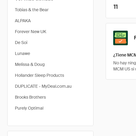
11
Tobias & the Bear
ALPAKA
Forever New UK
De Soi
Lunawe
¿Tiene MCM
No hay ning
Melissa & Doug
MCM US si 
Hollander Sleep Products
DUPLICATE - MyDeal.com.au
Brooks Brothers
Purely Optimal