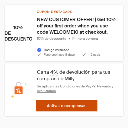
CUPÓN DESTACADO
NEW CUSTOMER OFFER! | Get 10% 
off your first order when you use 
10%
code WELCOME10 at checkout.
DE
DESCUENTO
10% de descuento
•
Primera compra
Código verificado
Funcionó hace 8 days
42 usos
Gana 
4%
 de devolución para tus 
compras en Milly
Se aplican las 
Condiciones de PayPal Rewards
 y 
exclusiones
.
Activar recompensas