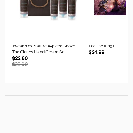
Tweak'd by Nature 4-piece Above
For The King II
The Clouds Hand Cream Set
$24.99
$22.80
$38.00