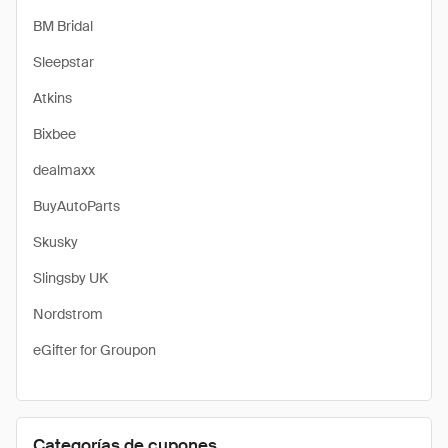
BM Bridal
Sleepstar
Atkins
Bixbee
dealmaxx
BuyAutoParts
Skusky
Slingsby UK
Nordstrom
eGifter for Groupon
Categorías de cupones