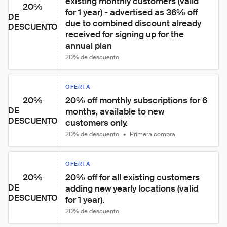
existing monthly customers (valid 
20%
for 1 year) - advertised as 36% off 
DE
due to combined discount already 
DESCUENTO
received for signing up for the 
annual plan
20% de descuento
OFERTA
20%
20% off monthly subscriptions for 6 
DE
months, available to new 
DESCUENTO
customers only.
20% de descuento
•
Primera compra
OFERTA
20%
20% off for all existing customers 
DE
adding new yearly locations (valid 
DESCUENTO
for 1 year).
20% de descuento