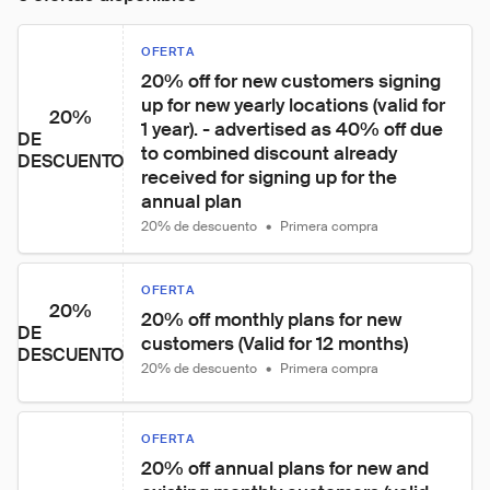
OFERTA
20% off for new customers signing 
up for new yearly locations (valid for 
20%
1 year). - advertised as 40% off due 
DE
to combined discount already 
DESCUENTO
received for signing up for the 
annual plan
20% de descuento
•
Primera compra
OFERTA
20%
20% off monthly plans for new 
DE
customers (Valid for 12 months)
DESCUENTO
20% de descuento
•
Primera compra
OFERTA
20% off annual plans for new and 