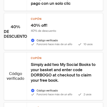
pago con un solo clic
CUPÓN
40% off!
40%
40% de descuento
DE
DESCUENTO
Código verificado
Funcionó hace más de un año
10 usos
CUPÓN
Simply add two My Social Books to 
your basket and enter code 
Código
DORBOGO at checkout to claim 
verificado
your free book.
Código verificado
Funcionó hace más de un año
2 usos