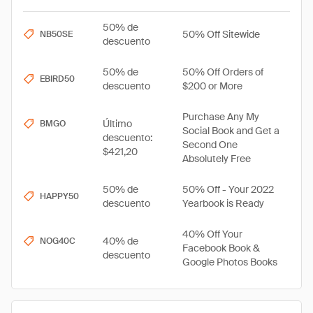
50% de
50% Off Sitewide
NB50SE
descuento
50% de
50% Off Orders of
EBIRD50
descuento
$200 or More
Purchase Any My
Último
BMGO
Social Book and Get a
descuento:
Second One
$421,20
Absolutely Free
50% de
50% Off - Your 2022
HAPPY50
descuento
Yearbook is Ready
40% Off Your
40% de
NOG40C
Facebook Book &
descuento
Google Photos Books