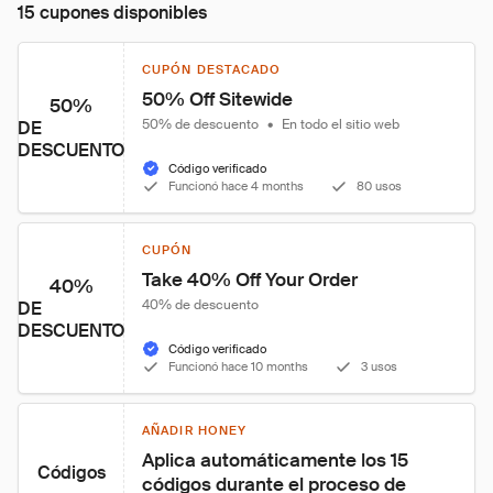
15 cupones disponibles
CUPÓN DESTACADO
50% Off Sitewide
50%
50% de descuento
•
En todo el sitio web
DE
DESCUENTO
Código verificado
Funcionó hace 4 months
80 usos
CUPÓN
Take 40% Off Your Order
40%
40% de descuento
DE
DESCUENTO
Código verificado
Funcionó hace 10 months
3 usos
AÑADIR HONEY
Aplica automáticamente los 15 
Códigos
códigos durante el proceso de 