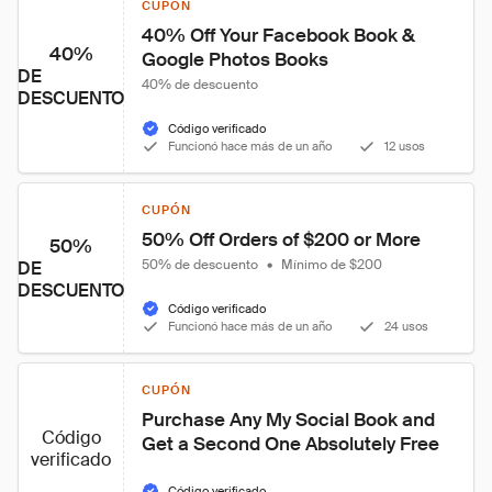
CUPÓN
40% Off Your Facebook Book & 
40%
Google Photos Books
DE
40% de descuento
DESCUENTO
Código verificado
Funcionó hace más de un año
12 usos
CUPÓN
50% Off Orders of $200 or More
50%
50% de descuento
•
Mínimo de $200
DE
DESCUENTO
Código verificado
Funcionó hace más de un año
24 usos
CUPÓN
Purchase Any My Social Book and 
Código
Get a Second One Absolutely Free
verificado
Código verificado