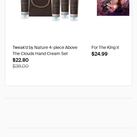
Tweak'd by Nature 4-piece Above
For The King II
The Clouds Hand Cream Set
$24.99
$22.80
$38.00