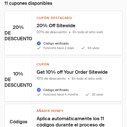
11 cupones disponibles
CUPÓN DESTACADO
20% Off Sitewide
20%
20% de descuento
•
En todo el sitio web
DE
DESCUENTO
Código verificado
Funcionó hace 2 days
94 usos
CUPÓN
Get 10% off Your Order Sitewide
10%
10% de descuento
•
En todo el sitio web
DE
DESCUENTO
Código verificado
Funcionó hace 4 months
25 usos
AÑADIR HONEY
Aplica automáticamente los 11 
Códigos
códigos durante el proceso de 