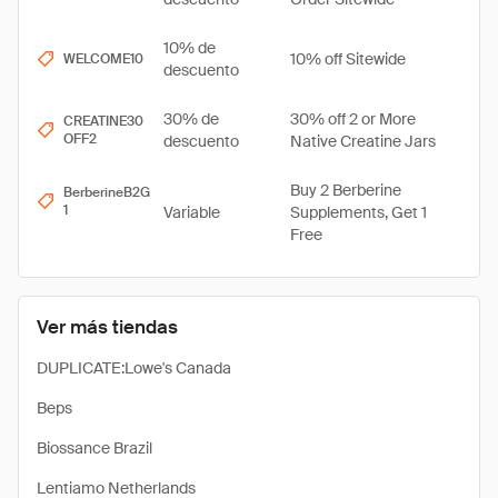
10% de
10% off Sitewide
WELCOME10
descuento
30% de
30% off 2 or More
CREATINE30
OFF2
descuento
Native Creatine Jars
Buy 2 Berberine
BerberineB2G
1
Variable
Supplements, Get 1
Free
Ver más tiendas
DUPLICATE:Lowe's Canada
Beps
Biossance Brazil
Lentiamo Netherlands