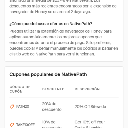
ahorrado una media de $25.48 en NativePath. Los
descuentos más recientes encontrados por la extensión de
navegador de Honey se usaron el 2 days ago.
¿Cómo puedo buscar ofertas en NativePath?
Puedes utilizar la extensión de navegador de Honey para
aplicar automáticamente los mejores cupones que
encontremos durante el proceso de pago. Si lo prefieres,
puedes copiar y pegar manualmente los códigos al pagar en
el sitio web de NativePath para ver si funcionan.
Cupones populares de NativePath
CÓDIGO DE
DESCUENTO
DESCRIPCIÓN
CUPÓN
20% de
20% Off Sitewide
PATH20
descuento
10% de
Get 10% off Your
TAKE10OFF
descuento
Order Sitewide