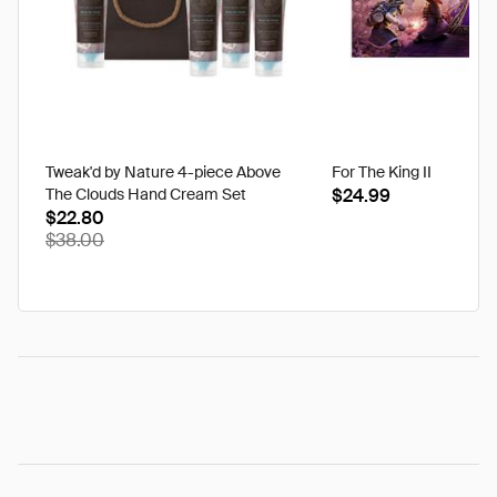
Tweak'd by Nature 4-piece Above
For The King II
The Clouds Hand Cream Set
$24.99
$22.80
$38.00