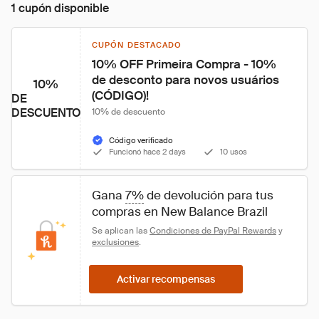
1 cupón disponible
CUPÓN DESTACADO
10% OFF Primeira Compra - 10% 
de desconto para novos usuários 
10%
(CÓDIGO)!
DE
DESCUENTO
10% de descuento
Código verificado
Funcionó hace 2 days
10 usos
Gana 
7%
 de devolución para tus 
compras en New Balance Brazil
Se aplican las 
Condiciones de PayPal Rewards
 y 
exclusiones
.
Activar recompensas