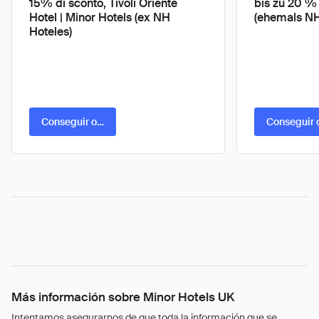
15% di sconto, Tivoli Oriente
bis zu 20 % 
Hotel | Minor Hotels (ex NH
(ehemals NH
Hoteles)
Conseguir oferta
Conseguir 
Más información sobre Minor Hotels UK
Intentamos asegurarnos de que toda la información que se