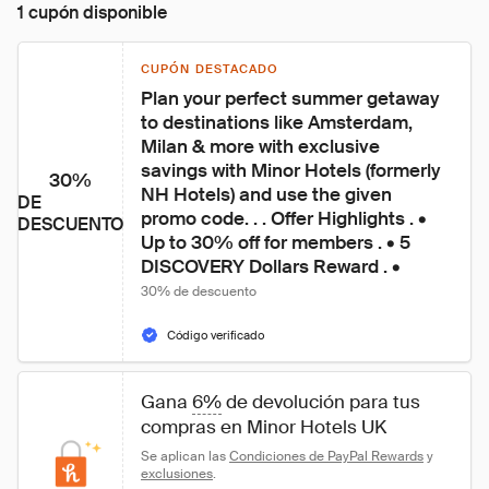
1 cupón disponible
CUPÓN DESTACADO
Plan your perfect summer getaway 
to destinations like Amsterdam, 
Milan & more with exclusive 
savings with Minor Hotels (formerly 
30%
NH Hotels) and use the given 
DE
promo code. . . Offer Highlights . • 
DESCUENTO
Up to 30% off for members . • 5 
DISCOVERY Dollars Reward . • 
30% de descuento
Código verificado
Gana 
6%
 de devolución para tus 
compras en Minor Hotels UK
Se aplican las 
Condiciones de PayPal Rewards
 y 
exclusiones
.