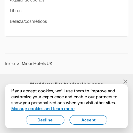
Alquiler de coches
Libros
Belleza/cosméticos
Inicio
>
Minor Hotels UK
Would you like to view this page
in English?
If you accept cookies, we’ll use them to improve and
customize your experience and enable our partners to
show you personalized ads when you visit other sites.
No, seguir navegando
Manage cookies and learn more
Yes, change to English
Decline
Accept