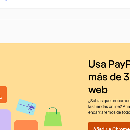
Usa PayP
más de 3
web
¿Sabías que probamos
las tiendas online? Añ
encargaremos de todo
Añadir a Chrome 