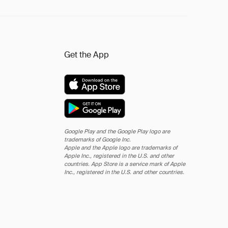
Get the App
Google Play and the Google Play logo are
trademarks of Google Inc.
Apple and the Apple logo are trademarks of
Apple Inc., registered in the U.S. and other
countries. App Store is a service mark of Apple
Inc., registered in the U.S. and other countries.