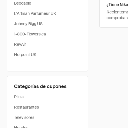
Beddable
¿Tiene Nike
Recientemen
L'Artisan Parfumeur UK
comprobarem
Johnny Bigg US
1-800-Flowers.ca
RevAir
Hotpoint UK
Categorías de cupones
Pizza
Restaurantes
Televisores
Hoteles