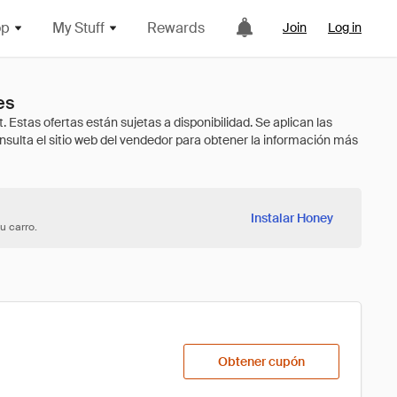
op
My Stuff
Rewards
Join
Log in
es
Instalar Honey
u carro.
Obtener cupón