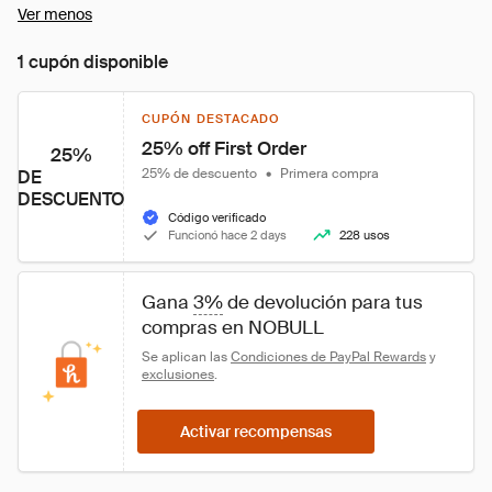
Ver menos
1 cupón disponible
CUPÓN DESTACADO
25% off First Order
25%
25% de descuento
•
Primera compra
DE
DESCUENTO
Código verificado
Funcionó hace 2 days
228 usos
Gana 
3%
 de devolución para tus 
compras en NOBULL
Se aplican las 
Condiciones de PayPal Rewards
 y 
exclusiones
.
Activar recompensas