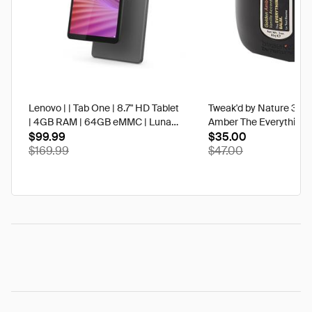
Lenovo | | Tab One | 8.7" HD Tablet
Tweak'd by Nature 3 oz
| 4GB RAM | 64GB eMMC | Luna
Amber The Everything 
Grey | Best Buy
$99.99
$35.00
$169.99
$47.00