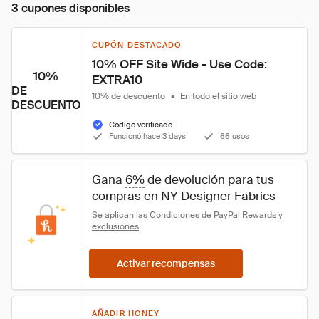
3 cupones disponibles
CUPÓN DESTACADO
10% OFF Site Wide - Use Code: 
10%
EXTRA10
DE
10% de descuento
•
En todo el sitio web
DESCUENTO
Código verificado
Funcionó hace 3 days
66 usos
Gana 
6%
 de devolución para tus 
compras en NY Designer Fabrics
Se aplican las 
Condiciones de PayPal Rewards
 y 
exclusiones
.
Activar recompensas
AÑADIR HONEY