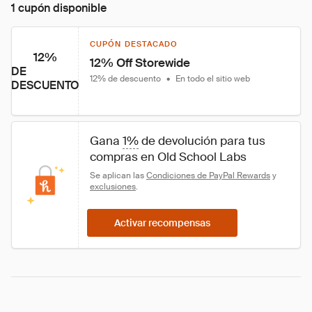
1 cupón disponible
CUPÓN DESTACADO
12%
12% Off Storewide
DE
12% de descuento
•
En todo el sitio web
DESCUENTO
Gana 
1%
 de devolución para tus 
compras en Old School Labs
Se aplican las 
Condiciones de PayPal Rewards
 y 
exclusiones
.
Activar recompensas