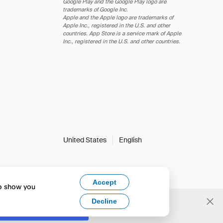
Google Play and the Google Play logo are
trademarks of Google Inc.
Apple and the Apple logo are trademarks of
Apple Inc., registered in the U.S. and other
countries. App Store is a service mark of Apple
Inc., registered in the U.S. and other countries.
United States
English
Accept
to show you
Decline
Yes, change to English