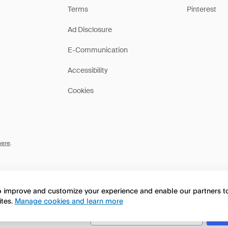
Terms
Pinterest
Ad Disclosure
E-Communication
Accessibility
Cookies
here
.
to improve and customize your experience and enable our partners 
ites.
Manage cookies and learn more
this page in English?
No, seguir navegando