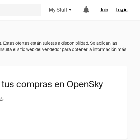
My Stuff
Join
Log in
a tus compras en OpenSky
es
.