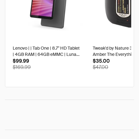
Lenovo | | Tab One | 8.7" HD Tablet
Tweak'd by Nature 3 oz
| 4GB RAM | 64GB eMMC | Luna
Amber The Everything 
Grey | Best Buy
$99.99
$35.00
$169.99
$47.00