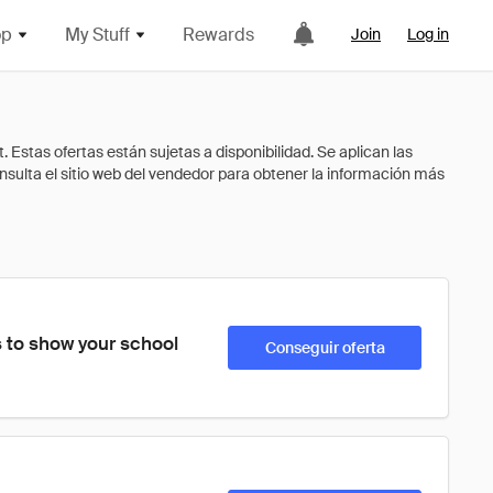
op
My Stuff
Rewards
Join
Log in
 to show your school 
Conseguir oferta