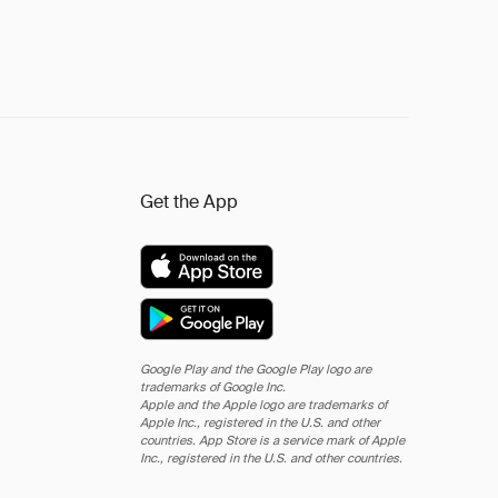
Get the App
Google Play and the Google Play logo are
trademarks of Google Inc.
Apple and the Apple logo are trademarks of
Apple Inc., registered in the U.S. and other
countries. App Store is a service mark of Apple
Inc., registered in the U.S. and other countries.