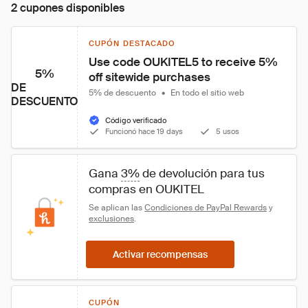
2 cupones disponibles
CUPÓN DESTACADO
Use code OUKITEL5 to receive 5% 
5%
off sitewide purchases
DE
5% de descuento
•
En todo el sitio web
DESCUENTO
Código verificado
Funcionó hace 19 days
5 usos
Gana 
3%
 de devolución para tus 
compras en OUKITEL
Se aplican las 
Condiciones de PayPal Rewards
 y 
exclusiones
.
Activar recompensas
CUPÓN