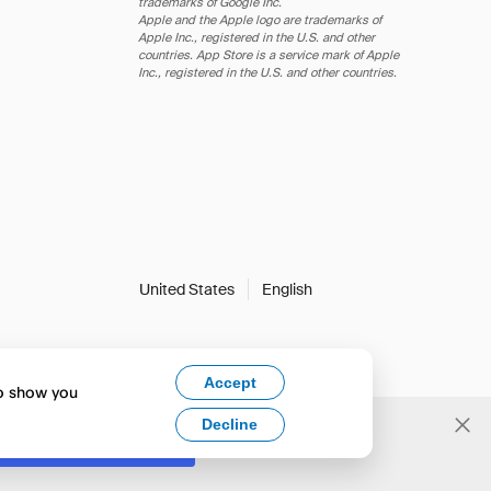
trademarks of Google Inc.
Apple and the Apple logo are trademarks of
Apple Inc., registered in the U.S. and other
countries. App Store is a service mark of Apple
Inc., registered in the U.S. and other countries.
United States
English
Accept
to show you
Decline
Yes, change to English