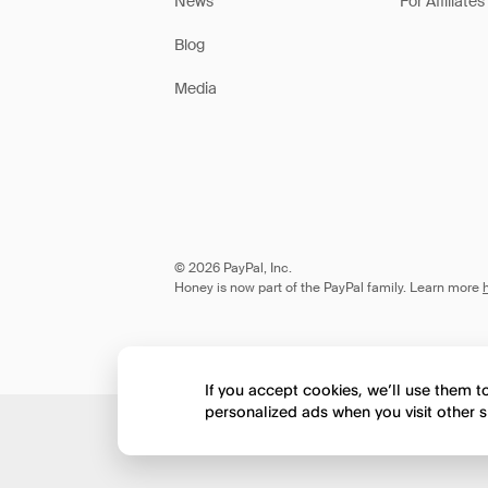
News
For Affiliates
Blog
Media
© 2026 PayPal, Inc.
Honey is now part of the PayPal family. Learn more
If you accept cookies, we’ll use them 
personalized ads when you visit other s
Would you like to view 