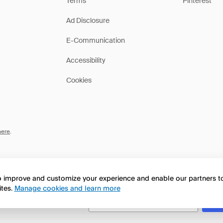
Terms
Pinterest
Ad Disclosure
E-Communication
Accessibility
Cookies
here
.
to improve and customize your experience and enable our partners 
ites.
Manage cookies and learn more
this page in English?
No, seguir navegando