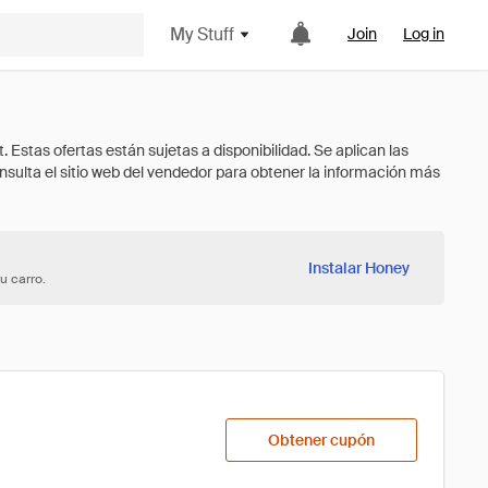
My Stuff
Join
Log in
Instalar Honey
u carro.
Obtener cupón