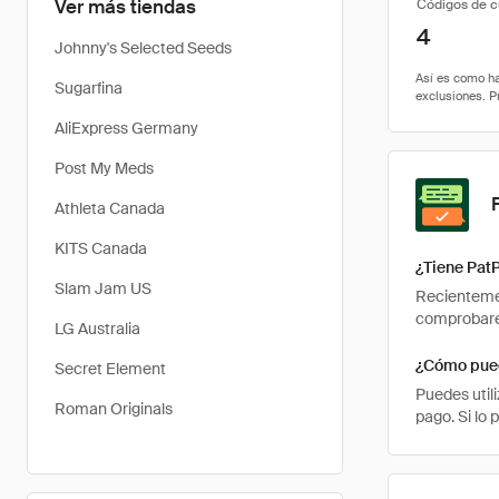
Ver más tiendas
Códigos de 
4
Johnny's Selected Seeds
Sugarfina
AliExpress Germany
Post My Meds
Athleta Canada
KITS Canada
¿Tiene Pat
Slam Jam US
Recientemen
comprobarem
LG Australia
¿Cómo pued
Secret Element
Puedes util
Roman Originals
pago. Si lo 