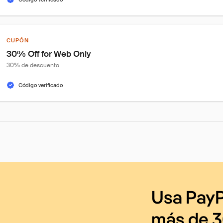
CUPÓN
30% Off for Web Only
30% de descuento
Código verificado
Usa PayP
más de 3