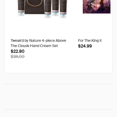
Tweak'd by Nature 4-piece Above
For The King II
The Clouds Hand Cream Set
$24.99
$22.80
$38.00