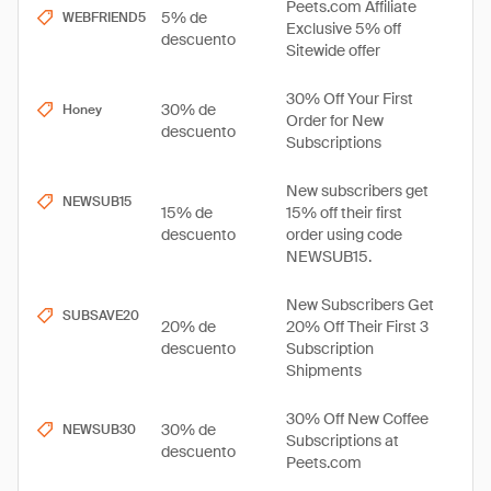
Peets.com Affiliate
5% de
WEBFRIEND5
Exclusive 5% off
descuento
Sitewide offer
30% Off Your First
30% de
Honey
Order for New
descuento
Subscriptions
New subscribers get
NEWSUB15
15% de
15% off their first
descuento
order using code
NEWSUB15.
New Subscribers Get
SUBSAVE20
20% de
20% Off Their First 3
descuento
Subscription
Shipments
30% Off New Coffee
30% de
NEWSUB30
Subscriptions at
descuento
Peets.com