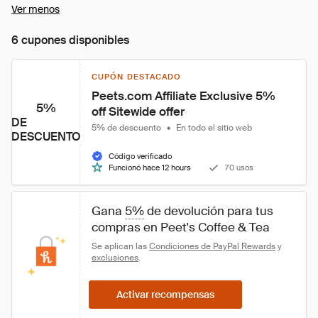
Ver menos
6 cupones disponibles
CUPÓN DESTACADO
Peets.com Affiliate Exclusive 5% 
5%
off Sitewide offer
DE
5% de descuento
•
En todo el sitio web
DESCUENTO
Código verificado
Funcionó hace 12 hours
70 usos
Gana 
5%
 de devolución para tus 
compras en Peet's Coffee & Tea
Se aplican las 
Condiciones de PayPal Rewards
 y 
exclusiones
.
Activar recompensas