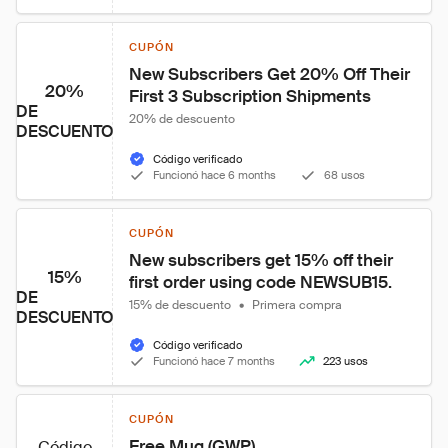
CUPÓN
New Subscribers Get 20% Off Their 
20%
First 3 Subscription Shipments
DE
20% de descuento
DESCUENTO
Código verificado
Funcionó hace 6 months
68 usos
CUPÓN
New subscribers get 15% off their 
15%
first order using code NEWSUB15.
DE
15% de descuento
•
Primera compra
DESCUENTO
Código verificado
Funcionó hace 7 months
223 usos
CUPÓN
Free Mug (GWP)
Código