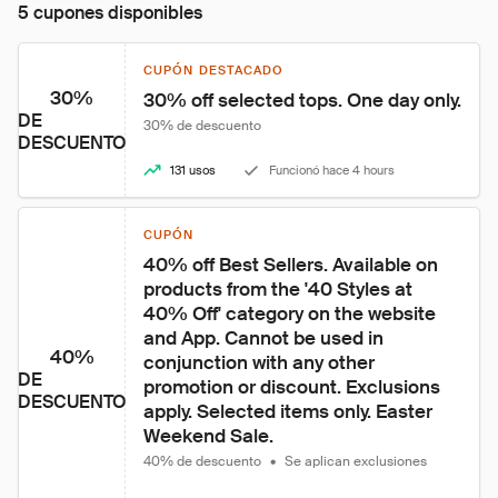
5 cupones disponibles
CUPÓN DESTACADO
30%
30% off selected tops. One day only.
DE
30% de descuento
DESCUENTO
131 usos
Funcionó hace 4 hours
CUPÓN
40% off Best Sellers. Available on 
products from the '40 Styles at 
40% Off' category on the website 
and App. Cannot be used in 
40%
conjunction with any other 
DE
promotion or discount. Exclusions 
DESCUENTO
apply. Selected items only. Easter 
Weekend Sale.
40% de descuento
•
Se aplican exclusiones