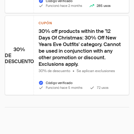
Código verificado
Funcionó hace 2 months
285 usos
CUPÓN
30% off products within the '12 
Days Of Christmas: 30% Off New 
Years Eve Outfits' category. Cannot 
30%
be used in conjunction with any 
DE
other promotion or discount. 
DESCUENTO
Exclusions apply.
30% de descuento
•
Se aplican exclusiones
Código verificado
Funcionó hace 5 months
72 usos