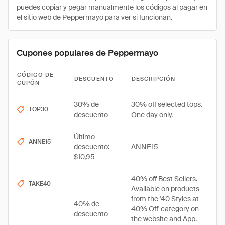
puedes copiar y pegar manualmente los códigos al pagar en
el sitio web de Peppermayo para ver si funcionan.
Cupones populares de Peppermayo
CÓDIGO DE
DESCUENTO
DESCRIPCIÓN
CUPÓN
30% de
30% off selected tops.
TOP30
descuento
One day only.
Último
ANNE15
descuento:
ANNE15
$10,95
40% off Best Sellers.
TAKE40
Available on products
from the '40 Styles at
40% de
40% Off' category on
descuento
the website and App.