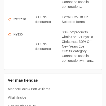
Cannot be used in
conjunction...
30% de
Extra 30% Off On
EXTRA30
descuento
Selected Items
30% off products
NYE30
within the '12 Days Of
Christmas: 30% Off
30% de
New Years Eve
descuento
Outfits' category.
Cannot be used in
conjunction with any...
Ver más tiendas
Mitchell Gold + Bob Williams
Villain Inside