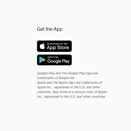
Get the App
Google Play and the Google Play logo are
trademarks of Google Inc.
Apple and the Apple logo are trademarks of
Apple Inc., registered in the U.S. and other
countries. App Store is a service mark of Apple
Inc., registered in the U.S. and other countries.