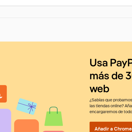
Usa PayP
más de 3
web
¿Sabías que probamos
las tiendas online? Añ
encargaremos de todo
Añadir a Chrome 