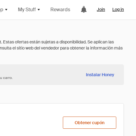
op
My Stuff
Rewards
Join
Log in
Instalar Honey
u carro.
Obtener cupón