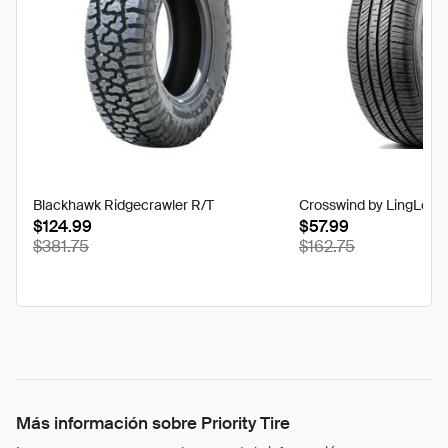
Blackhawk Ridgecrawler R/T
Crosswind by LingLong
$124.99
$57.99
$381.75
$162.75
Más información sobre Priority Tire