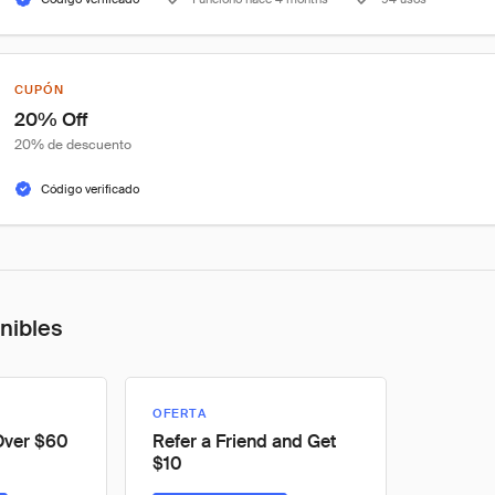
CUPÓN
20% Off
20% de descuento
Código verificado
onibles
OFERTA
Over $60
Refer a Friend and Get
$10