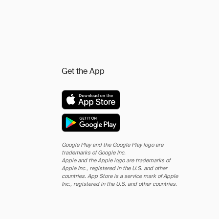
Get the App
Google Play and the Google Play logo are
trademarks of Google Inc.
Apple and the Apple logo are trademarks of
Apple Inc., registered in the U.S. and other
countries. App Store is a service mark of Apple
Inc., registered in the U.S. and other countries.