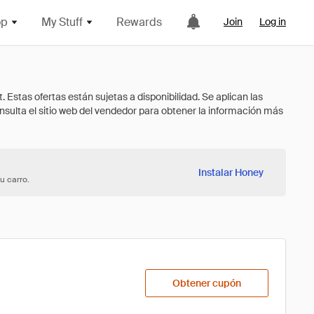
op
My Stuff
Rewards
Join
Log in
Instalar Honey
u carro.
Obtener cupón