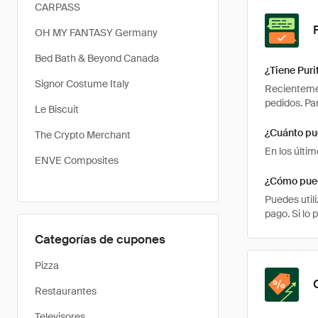
CARPASS
OH MY FANTASY Germany
Bed Bath & Beyond Canada
¿Tiene Puri
Signor Costume Italy
Recientemen
pedidos. Pa
Le Biscuit
¿Cuánto pu
The Crypto Merchant
En los últi
ENVE Composites
¿Cómo pued
Puedes util
pago. Si lo 
Categorías de cupones
Pizza
Restaurantes
Televisores