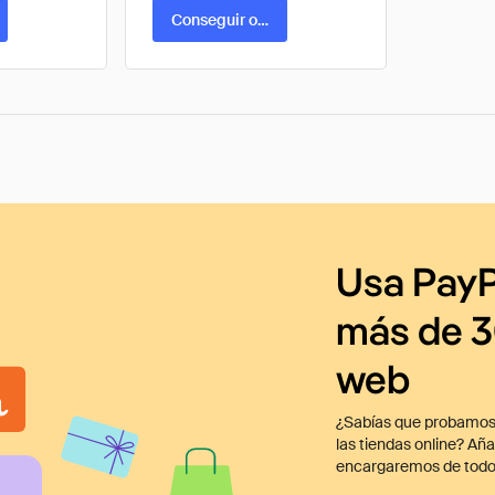
ta
Conseguir oferta
Usa PayP
más de 3
web
¿Sabías que probamos
las tiendas online? Añ
encargaremos de todo