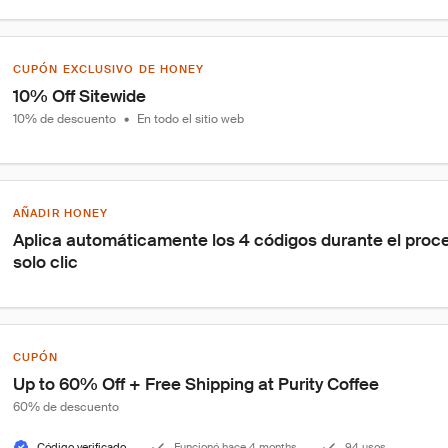
CUPÓN EXCLUSIVO DE HONEY
10% Off Sitewide
10% de descuento
•
En todo el sitio web
AÑADIR HONEY
Aplica automáticamente los 4 códigos durante el proc
solo clic
CUPÓN
Up to 60% Off + Free Shipping at Purity Coffee
60% de descuento
Código verificado
Funcionó hace 4 months
94 usos