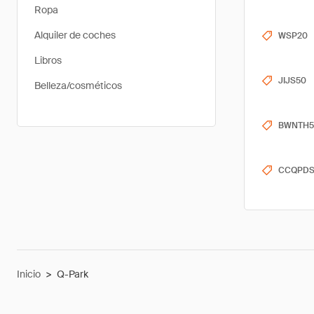
Ropa
Alquiler de coches
WSP20
Libros
JIJS50
Belleza/cosméticos
BWNTH5
CCQPD
Inicio
>
Q-Park