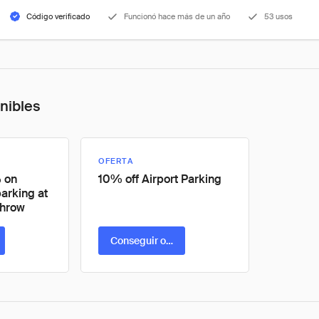
Código verificado
Funcionó hace más de un año
53 usos
onibles
OFERTA
 on
10% off Airport Parking
parking at
throw
ta
Conseguir oferta