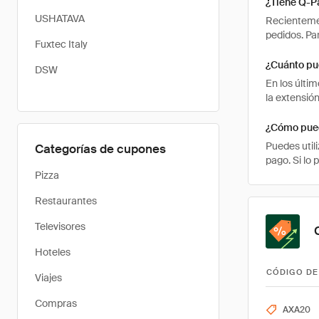
¿Tiene Q-P
USHATAVA
Recientemen
pedidos. Pa
Fuxtec Italy
¿Cuánto pu
DSW
En los últi
la extensió
¿Cómo pued
Puedes util
Categorías de cupones
pago. Si lo 
Pizza
Restaurantes
Televisores
Hoteles
CÓDIGO DE
Viajes
Compras
AXA20