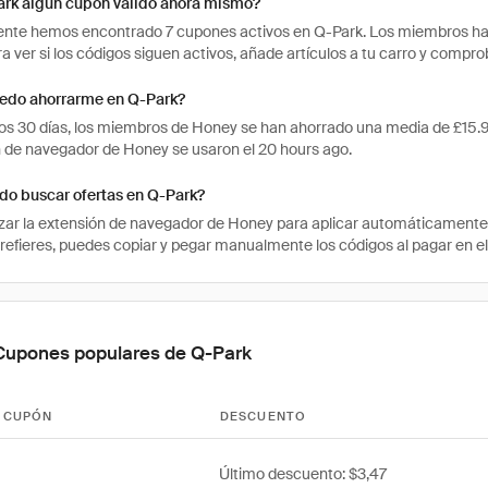
ark algún cupón válido ahora mismo?
te hemos encontrado 7 cupones activos en Q-Park. Los miembros han 
ra ver si los códigos siguen activos, añade artículos a tu carro y comp
edo ahorrarme en Q-Park?
mos 30 días, los miembros de Honey se han ahorrado una media de £15
n de navegador de Honey se usaron el 20 hours ago.
o buscar ofertas en Q-Park?
izar la extensión de navegador de Honey para aplicar automáticament
prefieres, puedes copiar y pegar manualmente los códigos al pagar en el
Cupones populares de Q-Park
 CUPÓN
DESCUENTO
Último descuento: $3,47