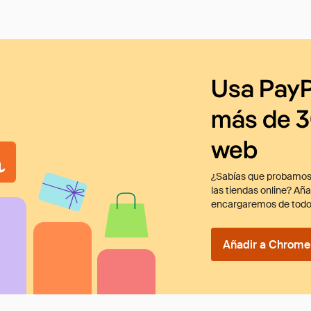
Usa PayP
más de 3
web
¿Sabías que probamos
las tiendas online? Añ
encargaremos de todo
Añadir a Chrome 