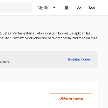
My Stuff
Join
Log in
Instalar Honey
u carro.
Obtener cupón