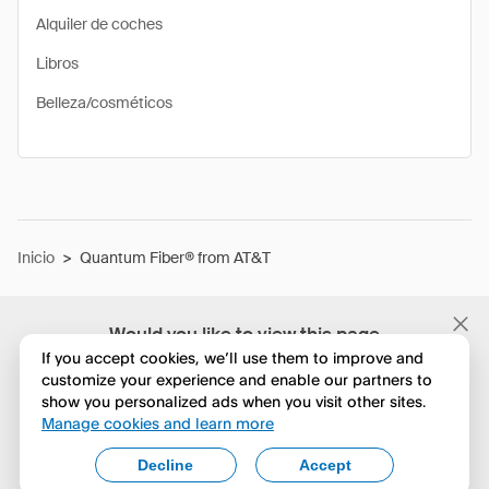
Alquiler de coches
Libros
Belleza/cosméticos
Inicio
>
Quantum Fiber® from AT&T
Would you like to view this page
in English?
If you accept cookies, we’ll use them to improve and
customize your experience and enable our partners to
show you personalized ads when you visit other sites.
No, seguir navegando
Manage cookies and learn more
Yes, change to English
Decline
Accept