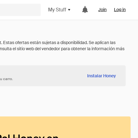
My Stuff
Join
Log in
Instalar Honey
u carro.