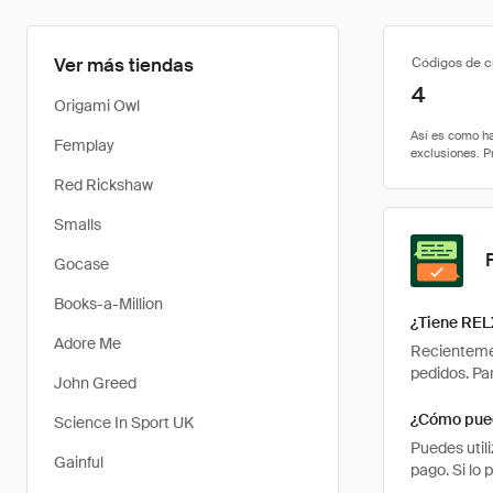
Ver más tiendas
Códigos de 
4
Origami Owl
Femplay
Red Rickshaw
Smalls
Gocase
Books-a-Million
¿Tiene REL
Adore Me
Recientemen
pedidos. Pa
John Greed
¿Cómo pued
Science In Sport UK
Puedes util
Gainful
pago. Si lo