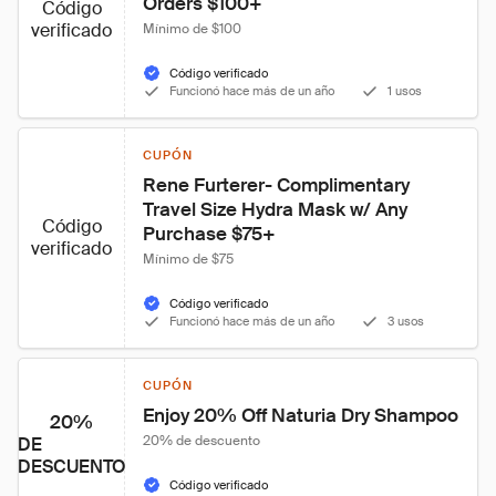
Orders $100+
Código
verificado
Mínimo de $100
Código verificado
Funcionó hace más de un año
1 usos
CUPÓN
Rene Furterer- Complimentary 
Travel Size Hydra Mask w/ Any 
Código
Purchase $75+
verificado
Mínimo de $75
Código verificado
Funcionó hace más de un año
3 usos
CUPÓN
Enjoy 20% Off Naturia Dry Shampoo
20%
20% de descuento
DE
DESCUENTO
Código verificado