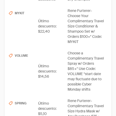
Rene Furterer-
MYKIT
Choose Your
Último
Complimentary Travel
descuento:
Size Conditioner &
$22,40
Shampoo Set w/
Orders $100+* Code:
MYKIT
Choose a
VOLUME
Complimentary Travel
Spray w/ Orders
Último
$85+* Use Code:
descuento:
VOLUME *start date
$14,56
may fluctuate due to
possible Cyber
Monday shifts
Rene Furterer-
Último
SPRING
Complimentary Travel
descuento:
Size Hydra Mask w/
$5,10