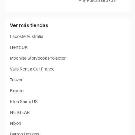
Any Purchase $75+
Ver más tiendas
Lacoste Australia
Hertz UK
Moonlite Storybook Projector
Valls Rent a Car France
Tesvor
Exante
Eton Shirts US
NETGEAR
Nixon
Barron Designs