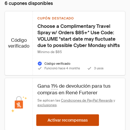
6 cupones disponibles
CUPÓN DESTACADO
Choose a Complimentary Travel 
Spray w/ Orders $85+* Use Code: 
VOLUME *start date may fluctuate 
Código
due to possible Cyber Monday shifts
verificado
Mínimo de $85
Código verificado
Funcionó hace 4 months
3 usos
Gana 
1%
 de devolución para tus 
compras en René Furterer
Se aplican las 
Condiciones de PayPal Rewards
 y 
exclusiones
.
Activar recompensas