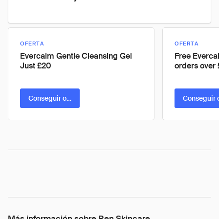
OFERTA
OFERTA
Evercalm Gentle Cleansing Gel
Free Evercal
Just £20
orders over
Conseguir oferta
Conseguir 
Más información sobre Ren Skincare