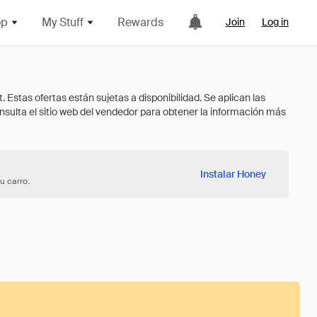
op
My Stuff
Rewards
Join
Log in
Instalar Honey
u carro.