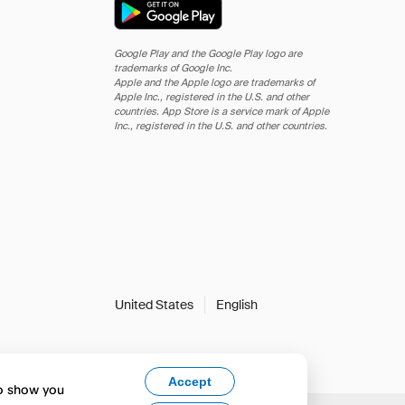
Google Play and the Google Play logo are
trademarks of Google Inc.
Apple and the Apple logo are trademarks of
Apple Inc., registered in the U.S. and other
countries. App Store is a service mark of Apple
Inc., registered in the U.S. and other countries.
United States
English
Accept
to show you