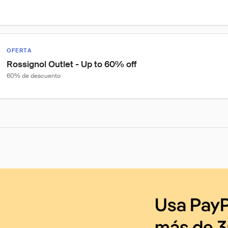
OFERTA
Rossignol Outlet - Up to 60% off
60% de descuento
Usa PayP
más de 3