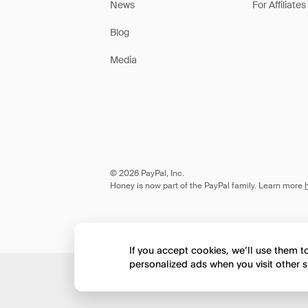
News
For Affiliates
Blog
Media
© 2026 PayPal, Inc.
Honey is now part of the PayPal family. Learn more
If you accept cookies, we’ll use them 
personalized ads when you visit other s
Would you like to view 