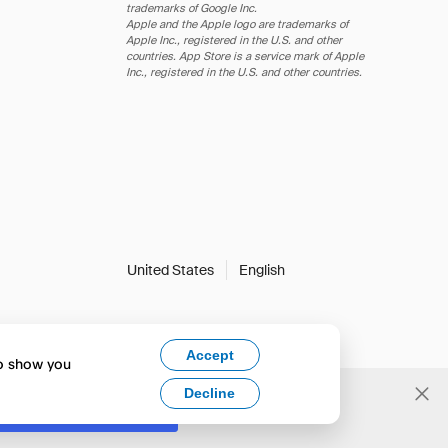
trademarks of Google Inc.
Apple and the Apple logo are trademarks of
Apple Inc., registered in the U.S. and other
countries. App Store is a service mark of Apple
Inc., registered in the U.S. and other countries.
United States
English
Accept
to show you
Decline
Yes, change to English