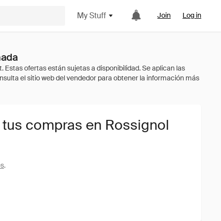
My Stuff
Join
Log in
nada
 tus compras en Rossignol
es
.