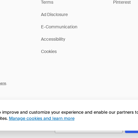
Terms
Pinterest
Ad Disclosure
E-Communication
Accessibility
Cookies
here
.
to improve and customize your experience and enable our partners 
ites.
Manage cookies and learn more
this page in English?
No, seguir navegando