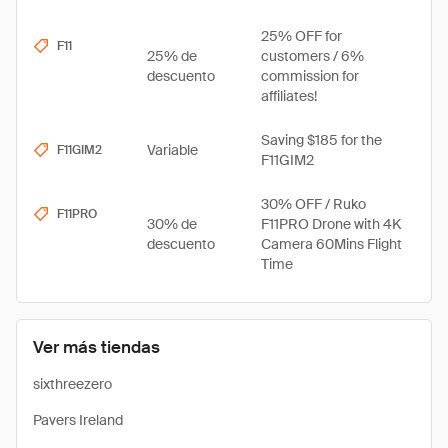
25% OFF for
F11
25% de
customers / 6%
descuento
commission for
affiliates!
Saving $185 for the
Variable
F11GIM2
F11GIM2
30% OFF / Ruko
F11PRO
30% de
F11PRO Drone with 4K
descuento
Camera 60Mins Flight
Time
Ver más tiendas
sixthreezero
Pavers Ireland