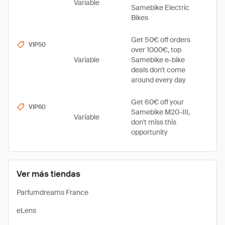
Variable
Samebike Electric
Bikes
Get 50€ off orders
VIP50
over 1000€, top
Variable
Samebike e-bike
deals don't come
around every day
Get 60€ off your
VIP60
Samebike M20-III,
Variable
don't miss this
opportunity
Ver más tiendas
Parfumdreams France
eLens