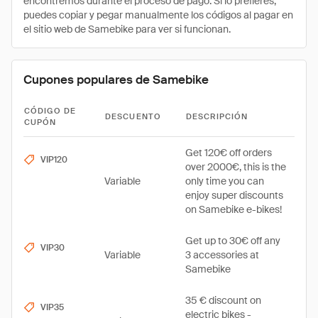
encontremos durante el proceso de pago. Si lo prefieres,
puedes copiar y pegar manualmente los códigos al pagar en
el sitio web de Samebike para ver si funcionan.
Cupones populares de Samebike
CÓDIGO DE
DESCUENTO
DESCRIPCIÓN
CUPÓN
Get 120€ off orders
VIP120
over 2000€, this is the
Variable
only time you can
enjoy super discounts
on Samebike e-bikes!
Get up to 30€ off any
VIP30
Variable
3 accessories at
Samebike
35 € discount on
VIP35
electric bikes -