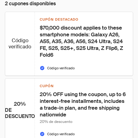
2 cupones disponibles
CUPÓN DESTACADO
$70,000 discount applies to these 
smartphone models: Galaxy A26, 
Código
A55, A35, A36, A56, S24 Ultra, S24 
verificado
FE, S25, S25+, S25 Ultra, Z Flip6, Z 
Fold6
Código verificado
CUPÓN
20% OFF using the coupon, up to 6 
interest-free installments, includes 
20%
a trade-in plan, and free shipping 
DE
nationwide
DESCUENTO
20% de descuento
Código verificado