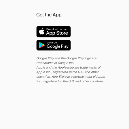
Get the App
Google Play and the Google Play logo are
trademarks of Google Inc.
Apple and the Apple logo are trademarks of
Apple Inc., registered in the U.S. and other
countries. App Store is a service mark of Apple
Inc., registered in the U.S. and other countries.