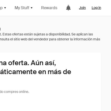
op
My Stuff
Rewards
Join
Log in
u
 oferta. Aún así,
áticamente en más de
do compres online.