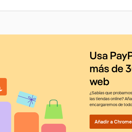
Usa PayP
más de 3
web
¿Sabías que probamos
las tiendas online? Añ
encargaremos de todo
Añadir a Chrome 