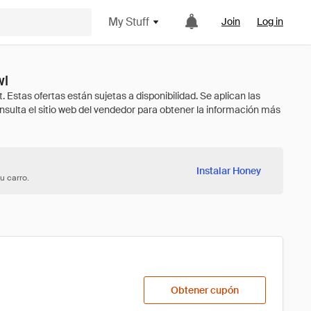
My Stuff
Join
Log in
wl
Instalar Honey
u carro.
Obtener cupón