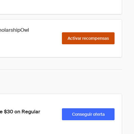
holarshipOwl
Activar recompensas
ve $30 on Regular 
Conseguir oferta