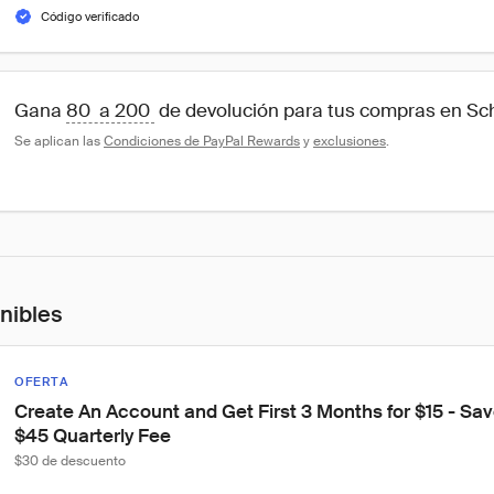
Código verificado
Gana 
80  a 200 
 de devolución para tus compras en Sc
Se aplican las 
Condiciones de PayPal Rewards
 y 
exclusiones
.
onibles
OFERTA
Create An Account and Get First 3 Months for $15 - Sa
$45 Quarterly Fee
$30 de descuento