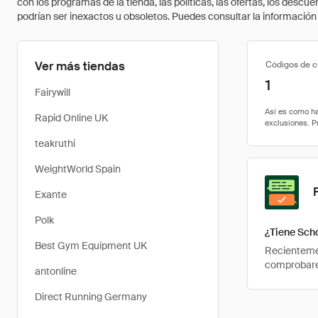
con los programas de la tienda, las políticas, las ofertas, los des
podrían ser inexactos u obsoletos. Puedes consultar la información m
Ver más tiendas
Códigos de 
1
Fairywill
Rapid Online UK
teakruthi
WeightWorld Spain
Exante
Polk
¿Tiene Sch
Best Gym Equipment UK
Recientemen
comprobarem
antonline
Direct Running Germany